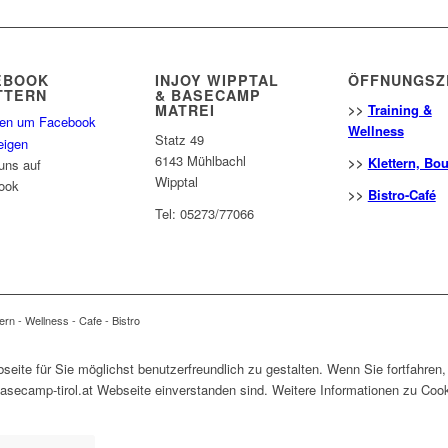
EBOOK
INJOY WIPPTAL
ÖFFNUNGSZ
TTERN
& BASECAMP
MATREI
>>
Training &
ken um Facebook
Wellness
Statz 49
eigen
6143 Mühlbachl
>>
Klettern, Bo
uns auf
Wipptal
ook
>>
Bistro-Café
Tel: 05273/77066
ern - Wellness - Cafe - Bistro
ite für Sie möglichst benutzerfreundlich zu gestalten. Wenn Sie fortfahren,
ecamp-tirol.at Webseite einverstanden sind. Weitere Informationen zu Cook