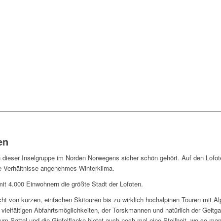
en
 dieser Inselgruppe im Norden Norwegens sicher schön gehört. Auf den Lofot
he Verhältnisse angenehmes Winterklima.
it 4.000 Einwohnern die größte Stadt der Lofoten.
ht von kurzen, einfachen Skitouren bis zu wirklich hochalpinen Touren mit Alp
n vielfältigen Abfahrtsmöglichkeiten, der Torskmannen und natürlich der Geitga
um Sattel und die Gipfelflanke bietet auch noch mal eine Steilheit, wo so ma