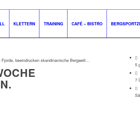
LL
KLETTERN
TRAINING
CAFÉ – BISTRO
BERGSPORTZ
ue Fjorde, beeindrucken skandinavische Bergwelt…
5 
WOCHE
EN
.
7 
Sä