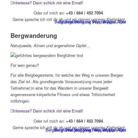
Interesse? Dann schick mir eine Email!
Oder ruf mich an:
+43 / 664 / 452 7094
.
Gerne spreche ich mit dir ab und wir planen unseren Klettertag!
Bergführer Wolfgang Peer, Wipptal-Alpin
Grossglockner mit Wipptal-Alpin, Tirol
Bergwanderung
Naturjuwele, Almen und angenehme Gipfel…
Für wen genau?
Für alle Bergbegeisterte, für welche der Weg in unseren Bergen
das Ziel ist. Als grundlegende Voraussetzung muss jeder
Teilnehmer:in eine für das Wandern in unserer Bergwelt
angemessene körperliche Fitness und etwas Trittsicherheit
mitbringen.
Interesse? Dann schick mir eine Email!
Oder ruf mich an:
+43 / 664 / 452 7094
.
Gerne spreche ich mit dir ab und wir planen unseren Klettertag!
Bergführer Wolfgang Peer, Wipptal-Alpin Tirol
Bergführer Wolfgang Peer, Wipptal-Alpin
Bergführer Wolfgang Peer, Wipptal-Alpin