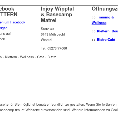
ebook
Injoy Wipptal
Öffnungsz
ETTERN
& Basecamp
>>
Training &
Matrei
ken um Facebook
Wellness
eigen
Statz 49
>>
Klettern, Bo
uns auf
6143 Mühlbachl
ook
>>
Bistro-Café
Wipptal
Tel: 05273/77066
 - Klettern - Wellness - Cafe - Bistro
ite für Sie möglichst benutzerfreundlich zu gestalten. Wenn Sie fortfahren,
ecamp-tirol.at Webseite einverstanden sind. Weitere Informationen zu Cook