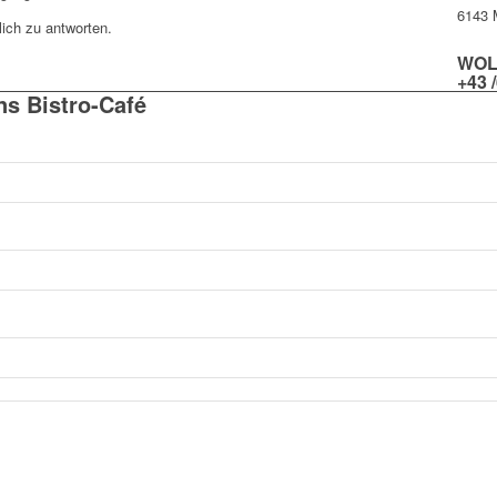
6143 M
ich zu antworten.
WOL
+43 
ns Bistro-Café