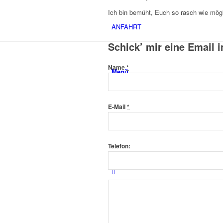
Ich bin bemüht, Euch so rasch wie mögl
ANFAHRT
Schick’ mir eine Email i
Name
*
Menü
E-Mail
*
Telefon: