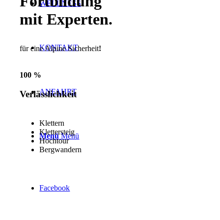
Fortbildung
WELLNESS
mit Experten
.
KONTAKT
für eine Alpine Sicherheit
!
100
%
ANFAHRT
Verlässlichkeit
Klettern
Klettersteig
Menü
Menü
Hochtour
Bergwandern
Facebook