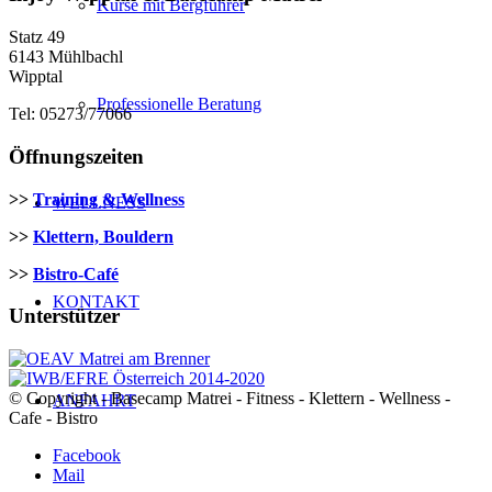
Kurse mit Bergführer
Statz 49
6143 Mühlbachl
Wipptal
Professionelle Beratung
Tel: 05273/77066
Öffnungszeiten
>>
Training & Wellness
WELLNESS
>>
Klettern, Bouldern
>>
Bistro-Café
KONTAKT
Unterstützer
© Copyright - Basecamp Matrei - Fitness - Klettern - Wellness -
ANFAHRT
Cafe - Bistro
Facebook
Mail