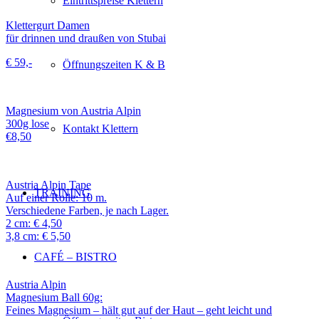
Eintrittspreise Klettern
Klettergurt Damen
für drinnen und draußen von Stubai
€ 59,-
Öffnungszeiten K & B
Magnesium von Austria Alpin
300g lose
Kontakt Klettern
€8,50
Austria Alpin Tape
TRAINING
Auf einer Rolle: 10 m.
Verschiedene Farben, je nach Lager.
2 cm: € 4,50
3,8 cm: € 5,50
CAFÉ – BISTRO
Austria Alpin
Magnesium Ball 60g:
Feines Magnesium – hält gut auf der Haut – geht leicht und