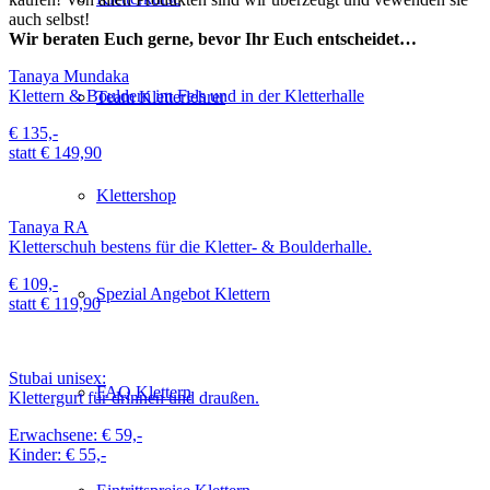
auch selbst!
Wir beraten Euch gerne, bevor Ihr Euch entscheidet…
Tanaya Mundaka
Klettern & Bouldern im Fels und in der Kletterhalle
Team Kletterlehrer
€ 135,-
statt € 149,90
Klettershop
Tanaya RA
Kletterschuh bestens für die Kletter- & Boulderhalle.
€ 109,-
Spezial Angebot Klettern
statt € 119,90
Stubai unisex:
FAQ Klettern
Klettergurt für drinnen und draußen.
Erwachsene: € 59,-
Kinder: € 55,-