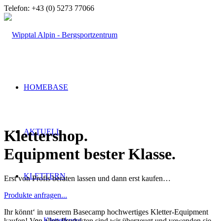
Telefon: +43 (0) 5273 77066
HOMEBASE
Klettershop
.
AKTUELL
Equipment bester Klasse
.
KLETTERN
Erst von Profis beraten lassen und dann erst kaufen…
Produkte anfragen...
Ihr könnt‘ in unserem Basecamp hochwertiges Kletter-Equipment
Kletterkurse
kaufen! Von allen Produkten sind wir überzeugt und vewenden sie