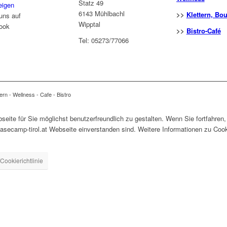
Statz 49
eigen
6143 Mühlbachl
>>
Klettern, Bo
uns auf
Wipptal
ook
>>
Bistro-Café
Tel: 05273/77066
ern - Wellness - Cafe - Bistro
ite für Sie möglichst benutzerfreundlich zu gestalten. Wenn Sie fortfahren,
ecamp-tirol.at Webseite einverstanden sind. Weitere Informationen zu Cook
Cookierichtlinie