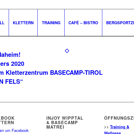
LL
KLETTERN
TRAINING
CAFÉ – BISTRO
BERGSPORTZ
daheim!
ers 2020
 im Kletterzentrum BASECAMP-TIROL
N FELS“
EBOOK
INJOY WIPPTAL
ÖFFNUNGSZ
TTERN
& BASECAMP
MATREI
>>
Training &
ken um Facebook
Wellness