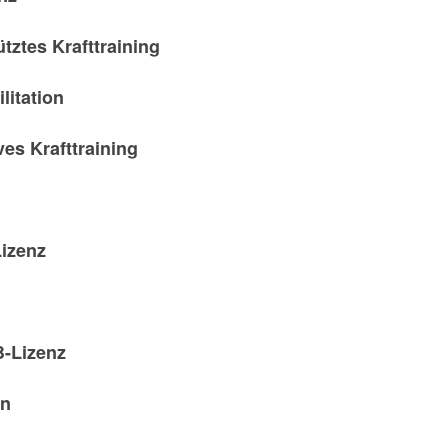
ütztes Krafttraining
litation
ives Krafttraining
Lizenz
B-Lizenz
in