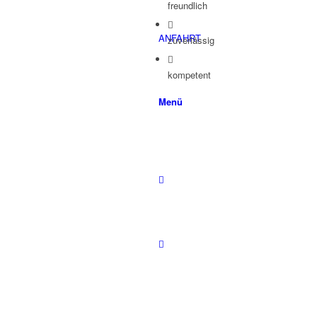
freundlich
ANFAHRT
zuverlässig
kompetent
Menü