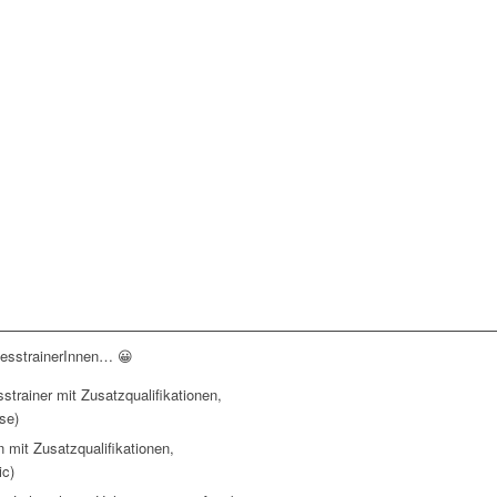
itnesstrainerInnen… 😀
sstrainer mit Zusatzqualifikationen,
se)
n mit Zusatzqualifikationen,
ic)