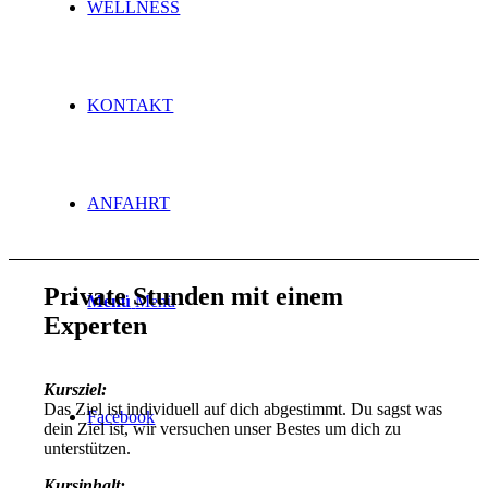
WELLNESS
KONTAKT
ANFAHRT
Private Stunden mit einem
Menü
Menü
Experten
Kursziel:
Das Ziel ist individuell auf dich abgestimmt. Du sagst was
Facebook
dein Ziel ist, wir versuchen unser Bestes um dich zu
unterstützen.
Kursinhalt: