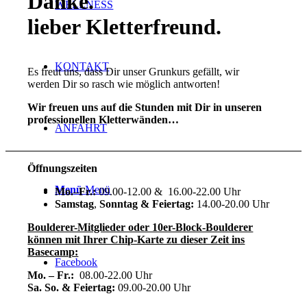
Danke
.
WELLNESS
lieber Kletterfreund
.
KONTAKT
Es freut uns, dass Dir unser Grunkurs gefällt, wir
werden Dir so rasch wie möglich antworten!
Wir freuen uns auf die Stunden mit Dir in unseren
professionellen Kletterwänden…
ANFAHRT
Öffnungszeiten
Menü
Menü
Mo.–Fr.:
09.00-12.00 & 16.00-22.00 Uhr
Samstag
,
Sonntag & Feiertag:
14.00-20.00 Uhr
Boulderer-Mitglieder oder 10er-Block-Boulderer
können mit Ihrer Chip-Karte zu dieser Zeit ins
Basecamp:
Facebook
Mo. – Fr.:
08.00-22.00 Uhr
Sa. So. & Feiertag:
09.00-20.00 Uhr